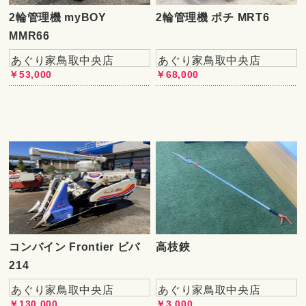
2輪管理機 myBOY
2輪管理機 ポチ MRT6
MMR66
あぐり家鳥取中央店
あぐり家鳥取中央店
￥53,000
￥68,000
コンバイン Frontier ビバ
高枝鋏
214
あぐり家鳥取中央店
あぐり家鳥取中央店
￥130,000
￥3,000