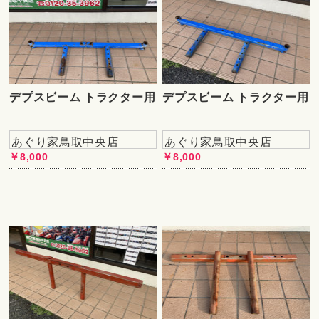
デプスビーム トラクター用
デプスビーム トラクター用
あぐり家鳥取中央店
あぐり家鳥取中央店
￥8,000
￥8,000