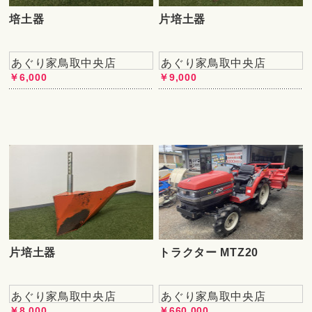
培土器
片培土器
あぐり家鳥取中央店
あぐり家鳥取中央店
￥6,000
￥9,000
片培土器
トラクター MTZ20
あぐり家鳥取中央店
あぐり家鳥取中央店
￥8,000
￥660,000