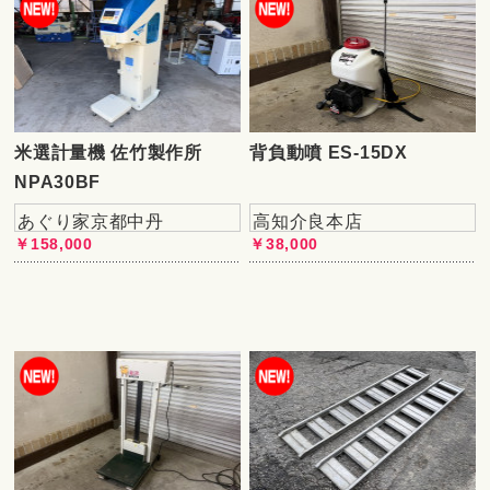
米選計量機 佐竹製作所
背負動噴 ES-15DX
NPA30BF
あぐり家京都中丹
高知介良本店
￥158,000
￥38,000