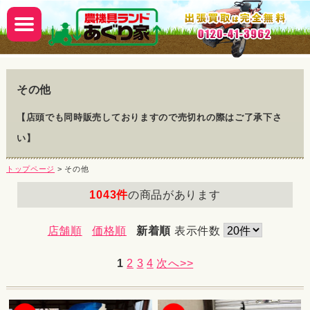
その他
【店頭でも同時販売しておりますので売切れの際はご了承下さ
い】
トップページ
> その他
1043件
の商品があります
店舗順
価格順
新着順
表示件数
1
2
3
4
次へ>>