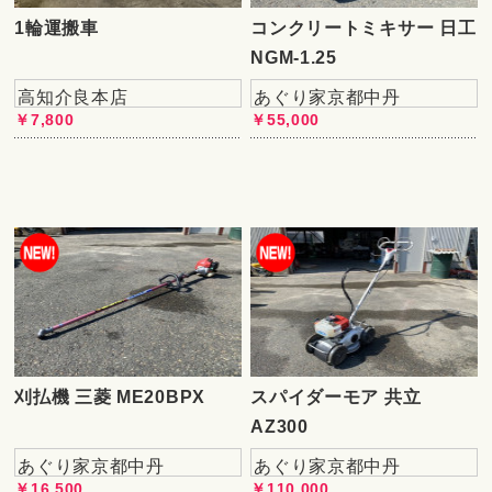
1輪運搬車
コンクリートミキサー 日工
NGM-1.25
高知介良本店
あぐり家京都中丹
￥7,800
￥55,000
刈払機 三菱 ME20BPX
スパイダーモア 共立
AZ300
あぐり家京都中丹
あぐり家京都中丹
￥16,500
￥110,000