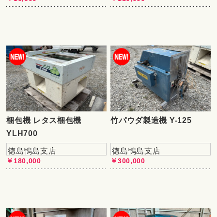
梱包機 レタス梱包機
竹パウダ製造機 Y-125
YLH700
徳島鴨島支店
徳島鴨島支店
￥180,000
￥300,000