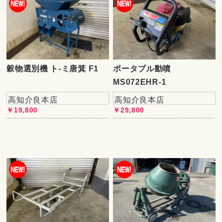
穀物選別機 ト-ミ唐箕 F1
ポータブル動噴
MS072EHR-1
高知介良本店
高知介良本店
￥19,800
￥29,800