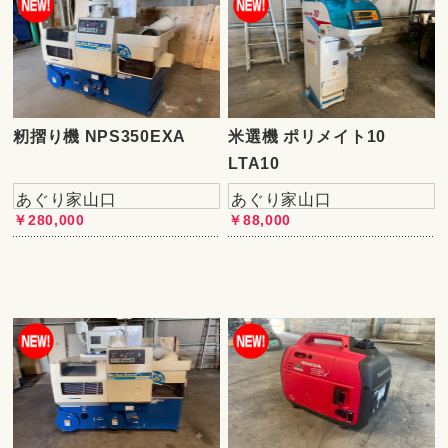
籾摺り機 NPS350EXA
米選機 ポリメイト10
LTA10
あぐり家山口
あぐり家山口
￥280,000
￥88,000