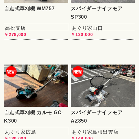
自走式草刈機 WM757
スパイダーナイフモア
SP300
高松支店
あぐり家山口
￥278,000
￥130,000
自走式草刈機 カルモ GC-
スパイダーナイフモア
K300
AZ850
あぐり家広島
あぐり家島根出雲店
￥130,000
￥148,000