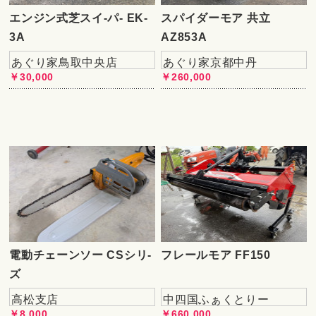
エンジン式芝スイ-パ- EK-
スパイダーモア 共立
3A
AZ853A
あぐり家鳥取中央店
あぐり家京都中丹
￥30,000
￥260,000
電動チェーンソー CSシリ-
フレールモア FF150
ズ
高松支店
中四国ふぁくとりー
￥8,000
￥660,000