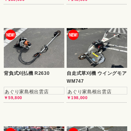
背負式刈払機 R2630
自走式草刈機 ウイングモア
WM747
あぐり家島根出雲店
あぐり家島根出雲店
￥59,800
￥198,000