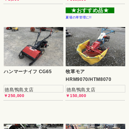
★おすすめ品★
夏場の草管理に!!
ハンマーナイフ CG65
牧草モア
HRM9070/HTM8070
徳島鴨島支店
徳島鴨島支店
￥250,000
￥150,000