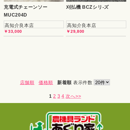
充電式チェーンソー
刈払機 BCZシリ-ズ
MUC204D
高知介良本店
高知介良本店
￥33,000
￥29,800
店舗順
価格順
新着順
表示件数
1
2
3
4
次へ>>