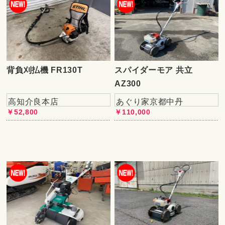
背負刈払機 FR130T
スパイダーモア 共立
AZ300
高知介良本店
あぐり家京都中丹
￥52,800
￥110,000