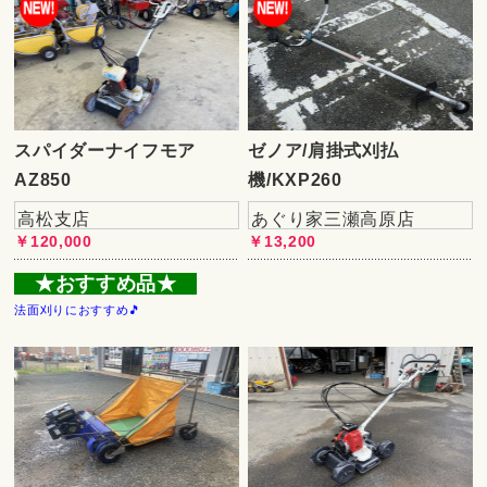
スパイダーナイフモア
ゼノア/肩掛式刈払
AZ850
機/KXP260
高松支店
あぐり家三瀬高原店
￥120,000
￥13,200
★おすすめ品★
法面刈りにおすすめ🎵