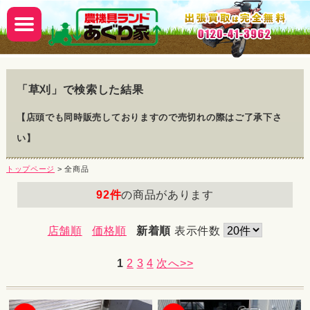
「
草刈
」で検索した結果
【店頭でも同時販売しておりますので売切れの際はご了承下さ
い】
トップページ
> 全商品
92件
の商品があります
店舗順
価格順
新着順
表示件数
1
2
3
4
次へ>>