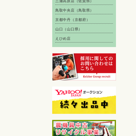
三瀬高原店（佐賀県）
鳥取中央店（鳥取県）
京都中丹（京都府）
山口（山口県）
えひめ店