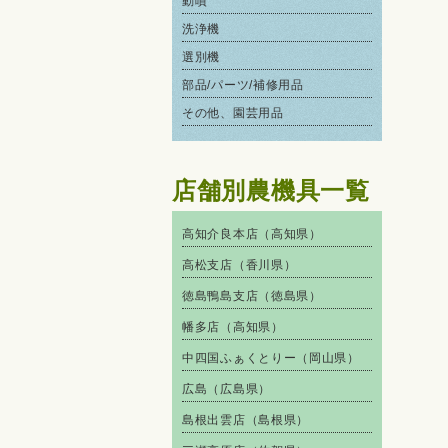
動噴
洗浄機
選別機
部品/パーツ/補修用品
その他、園芸用品
店舗別農機具一覧
高知介良本店（高知県）
高松支店（香川県）
徳島鴨島支店（徳島県）
幡多店（高知県）
中四国ふぁくとりー（岡山県）
広島（広島県）
島根出雲店（島根県）