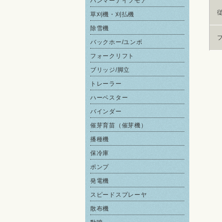
ハンマーナイフモア
草刈機・刈払機
除雪機
バックホー/ユンボ
フォークリフト
ブリッジ/脚立
トレーラー
ハーベスター
バインダー
催芽育苗（催芽機）
播種機
保冷庫
ポンプ
発電機
スピードスプレーヤ
散布機