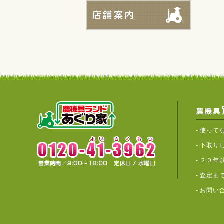
-
使って
-
下取り
-
２０年
-
査定ま
-
お問い