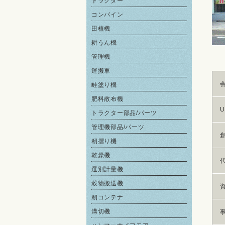
トラクター
コンバイン
田植機
耕うん機
管理機
運搬車
畦塗り機
肥料散布機
U
トラクター部品/パーツ
管理機部品/パーツ
籾摺り機
乾燥機
選別計量機
穀物搬送機
籾コンテナ
溝切機