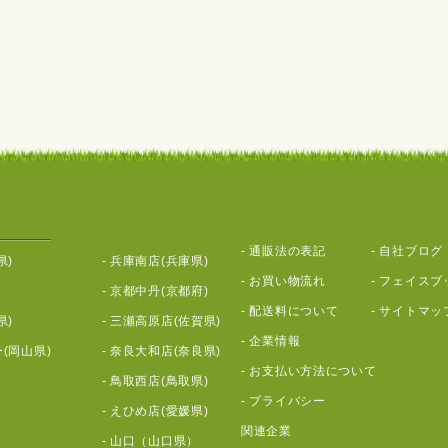
-
通販法の表記
-
自社ブログ
県)
-
兵庫南店(兵庫県)
-
お買い物流れ
-
フェイスブ
-
京都中丹(京都府)
-
配送料について
-
サイトマッ
県)
-
三瀬高原店(佐賀県)
-
企業情報
(岡山県)
-
奈良大和店(奈良県)
-
お支払い方法について
-
鳥取西店(鳥取県)
-
プライバシー
-
えひめ店(愛媛県)
関連企業
-
山口（山口県）