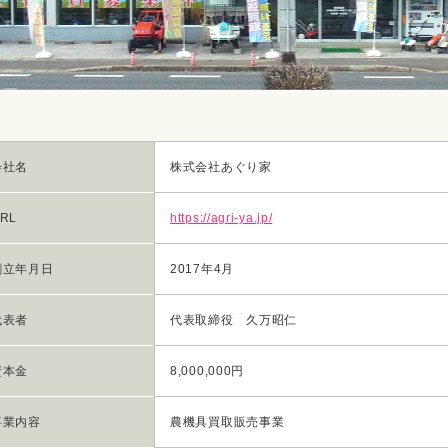
会社名
株式会社あぐり家
RL
https://agri-ya.jp/
創立年月日
2017年4月
代表者
代表取締役 久万昭仁
資本金
8,000,000円
事業内容
農機具買取販売事業