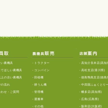
ない農機具
-
トラクター
-
高知介良本店(高知
してほしい農機具
-
コンバイン
-
高松支店(香川県)
以上の古い農機具
-
田植機
-
徳島鴨島支店(徳島
での流れ
-
耕うん機
-
中四国ふぁくとりー
合わせ・ご質問
-
管理機
-
幡多店(高知県)
-
運搬車
-
広島(広島県)
-
その他
-
阪和店(大阪府)