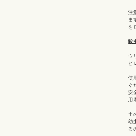
注
ま
を
殺
ウ
ピ
使
ぐ
安
用
土
幼
る