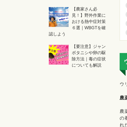
【農家さん必
見！】野外作業に
おける熱中症対策
６選｜WBGTを確
認しよう
【要注意】ジャン
ボタニシや卵の駆
除方法｜毒の症状
についても解説
ウ
農
農
の
れ