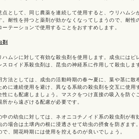
意点として、同じ農薬を連続して使用すると、ウリハムシ
す。耐性を持つと薬剤が効かなくなってしまうので、耐性
ローテーションで使用することをおすすめします。
虫剤
リハムシに対して有効な殺虫剤を使用します。成虫にはピ
レスロイド系殺虫剤は、昆虫の神経系に作用して殺虫しま
用方法としては、成虫の活動時期の春〜夏に、葉や茎に散
ために連続使用を避け、異なる系統の殺虫剤を交互に使用
全性にも配慮しましょう。マスクをつけ直接の吸入を防ぐ
場所から遠ざける配慮が必要です。
の中の幼虫に対しては、ネオニコチノイド系の殺虫剤が有
虫の場合は土壌内の根に浸透させて幼虫の摂食を防ぎます
ので、開花時期には使用を控えるのが良いでしょう。