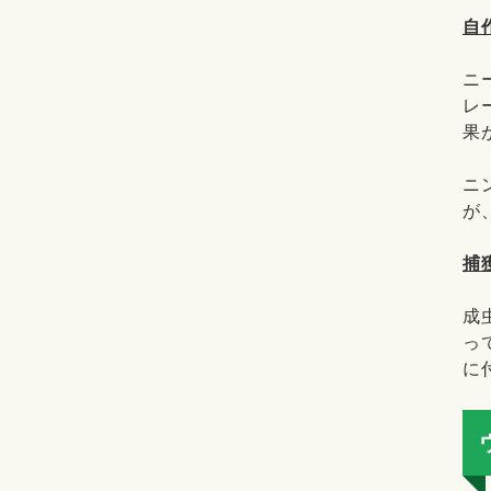
自
ニ
レ
果
ニ
が
捕
成
っ
に