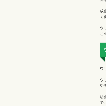
成
く
ウ
こ
ウ
ウ
や
幼
で