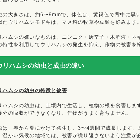
虫の大きさは、約6〜9mmで、体色は、黄褐色で背中に黒
似たウリハムシモドキは、マメ科の牧草や豆類を好みます
リハムシの嫌いなものは、ニンニク・唐辛子・木酢液・ネ
の特性を利用してウリハムシの発生を抑え、作物の被害を
ウリハムシの幼虫と成虫の違い
リハムシの幼虫の特徴と被害
リハムシの幼虫は、土壌内で生活し、植物の根を食害しま
養分の吸収ができなくなり、作物がうまく育ちません。
虫は、春から夏にかけて発生し、3〜4週間で成長します。
、温かい気候の地域では、被害が繰り返さないよう注意が