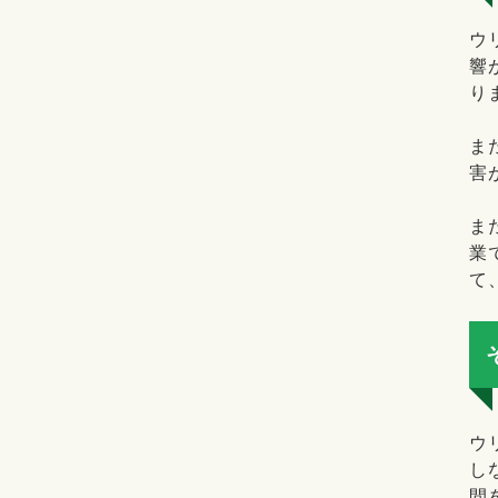
ウ
響
り
ま
害
ま
業
て
ウ
し
間