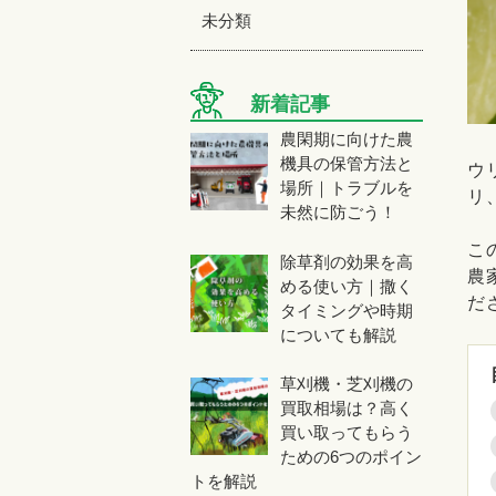
未分類
新着記事
農閑期に向けた農
機具の保管方法と
ウ
場所｜トラブルを
リ
未然に防ごう！
こ
除草剤の効果を高
農
める使い方｜撒く
だ
タイミングや時期
についても解説
草刈機・芝刈機の
買取相場は？高く
買い取ってもらう
ための6つのポイン
トを解説