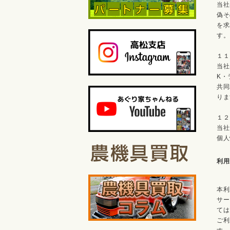
当社
偽そ
を求
す。
１１
当社
K・
共同
りま
１２
当社
個人
利用
本利
サー
ては
ご利