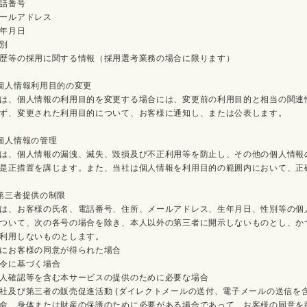
話番号
ールアドレス
年月日
別
歴等の採用に関する情報（採用選考業務の場合に限ります）
個人情報利用目的の変更
は、個人情報の利用目的を変更する場合には、変更前の利用目的と相当の関連
ず、変更された利用目的について、お客様に通知し、または公表します。
個人情報の管理
は、個人情報の漏洩、滅失、毀損及び不正利用等を防止し、その他の個人情報
是正措置を講じます。また、当社は個人情報を利用目的の範囲内において、正
第三者提供の制限
は、お客様の氏名、電話番号、住所、メールアドレス、生年月日、性別等の個
ついて、次の各号の場合を除き、本人以外の第三者に開示しないものとし、か
利用しないものとします。
にお客様の同意が得られた場合
令に基づく場合
人確認等を含む本サービスの提供のために必要な場合
社及び第三者の販売促進活動 (ダイレクトメールの送付、電子メールの送信を含
命、身体または財産の保護のために必要がある場合であって、お客様の同意を