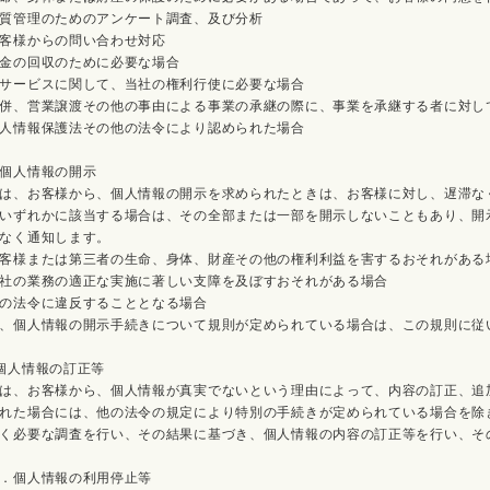
質管理のためのアンケート調査、及び分析
客様からの問い合わせ対応
金の回収のために必要な場合
サービスに関して、当社の権利行使に必要な場合
併、営業譲渡その他の事由による事業の承継の際に、事業を承継する者に対し
人情報保護法その他の法令により認められた場合
個人情報の開示
は、お客様から、個人情報の開示を求められたときは、お客様に対し、遅滞な
いずれかに該当する場合は、その全部または一部を開示しないこともあり、開
なく通知します。
客様または第三者の生命、身体、財産その他の権利利益を害するおそれがある
社の業務の適正な実施に著しい支障を及ぼすおそれがある場合
の法令に違反することとなる場合
、個人情報の開示手続きについて規則が定められている場合は、この規則に従
個人情報の訂正等
は、お客様から、個人情報が真実でないという理由によって、内容の訂正、追
れた場合には、他の法令の規定により特別の手続きが定められている場合を除
く必要な調査を行い、その結果に基づき、個人情報の内容の訂正等を行い、そ
．個人情報の利用停止等