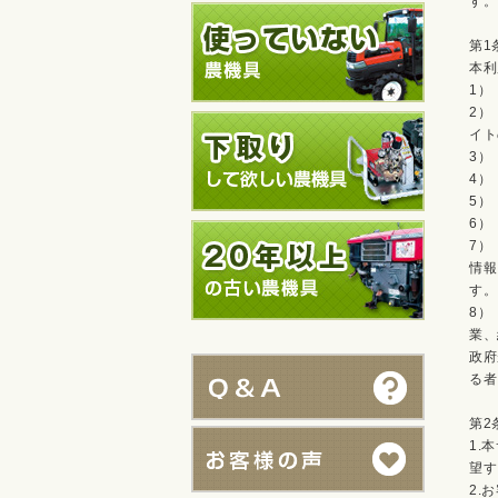
す。
第1
本利
1）
2）
イト
3）
4）
5）
6）
7）
情報
す。
8）
業、
政府
る者
第2
1.
望す
2.