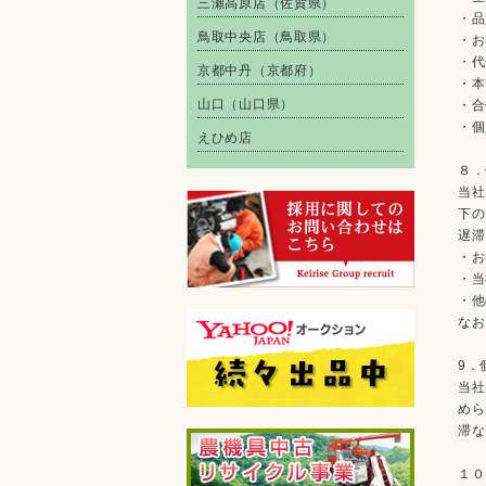
三瀬高原店（佐賀県）
・品
鳥取中央店（鳥取県）
・お
・代
京都中丹（京都府）
・本
山口（山口県）
・合
・個
えひめ店
８．
当社
下の
遅滞
・お
・当
・他
なお
9．
当社
めら
滞な
１０