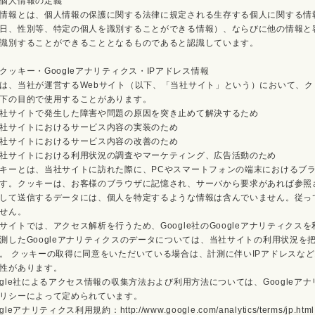
個人情報の定義
情報とは、個人情報の保護に関する法律に規定される生存する個人に関する情
日、性別等、特定の個人を識別することができる情報）、ならびに他の情報と
識別することができることとなるものであると認識しています。
クッキー・Googleアナリティクス・IPアドレス情報
は、当社が運営するWebサイト（以下、「当社サイト」という）において、クッキ
下の目的で使用することがあります。
社サイトで発生した障害や問題の原因を突き止めて解決するため
社サイトにおけるサービス内容の実装のため
社サイトにおけるサービス内容の改善のため
社サイトにおける利用状況の調査やマーケティング、広告活動のため
キーとは、当社サイトに訪れた際に、PCやスマートフォンの端末におけるブ
す。クッキーは、お客様のブラウザに記憶され、サーバから要求があれば参照
して送信するデータには、個人を特定するような情報は含んでいません。従っ
せん。
サイトでは、アクセス解析を行うため、Google社のGoogleアナリティク
測したGoogleアナリティクスのデータについては、当社サイトの利用状況
。 クッキーの取得に同意をいただいている場合は、計測に伴いIPアドレスなどお
性があります。
ogle社によるアクセス情報の収集方法および利用方法については、Googleアナ
リシーによって定められています。
gleアナリティクス利用規約：http://www.google.com/analytics/terms/jp.html