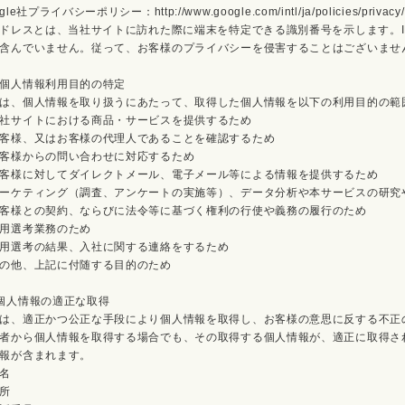
gle社プライバシーポリシー：http://www.google.com/intl/ja/policies/privacy/
アドレスとは、当社サイトに訪れた際に端末を特定できる識別番号を示します。
含んでいません。従って、お客様のプライバシーを侵害することはございませ
個人情報利用目的の特定
は、個人情報を取り扱うにあたって、取得した個人情報を以下の利用目的の範
社サイトにおける商品・サービスを提供するため
客様、又はお客様の代理人であることを確認するため
客様からの問い合わせに対応するため
客様に対してダイレクトメール、電子メール等による情報を提供するため
ーケティング（調査、アンケートの実施等）、データ分析や本サービスの研究
客様との契約、ならびに法令等に基づく権利の行使や義務の履行のため
用選考業務のため
用選考の結果、入社に関する連絡をするため
の他、上記に付随する目的のため
個人情報の適正な取得
は、適正かつ公正な手段により個人情報を取得し、お客様の意思に反する不正
者から個人情報を取得する場合でも、その取得する個人情報が、適正に取得さ
報が含まれます。
名
所