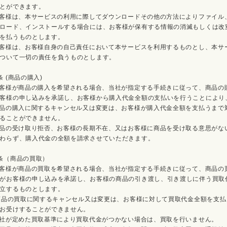
とができます。
お客様は、本サービスの利用に際してダウンロードその他の方法によりファイル
ロード、インストールする場合には、お客様が保有する情報の消滅もしくは改
を払うものとします。
お客様は、お客様自身の自己責任において本サービスを利用するものとし、本サ
ついて一切の責任を負うものとします。
条 (商品の購入)
お客様が商品の購入を希望される場合、当社が指定する手続きに従って、商品の
客様の申し込みを承諾し、お客様から購入代金全額の支払いを行うことにより
商品の購入に関するキャンセル又は変更は、お客様が購入代金全額を支払うまで
ることができません。
商品の受け取り拒否、お客様の長期不在、又はお客様に商品を受け取る意思がな
わらず、購入代金の全額を請求させていただきます。
条（商品の買取）
お客様が商品の買取を希望される場合、当社が指定する手続きに従って、商品の
がお客様の申し込みを承諾し、お客様の商品の引き渡し、引き渡しに伴う買取
立するものとします。
 商品の買取に関するキャンセル又は変更は、お客様に対して買取代金全額を支
お受けすることができません。
当社が定めた買取基準により買取代金がつかない場合は、買取を行いません。