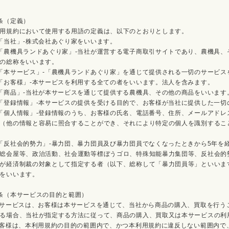
条（定義）
用規約において使用する用語の定義は、以下のとおりとします。
「当社」-株式会社あぐり家をいいます。
「農機具ランドあぐり家」-当社が運営する電子商取引サイトであり、農機具、
の総称をいいます。
「本サービス」-「農機具ランドあぐり家」を通じて提供される一切のサービス
「お客様」-本サービスを利用する全ての者をいいます。法人を含みます。
「商品」-当社が本サービスを通じて提供する農機具、その他の商品をいいます
「登録情報」-本サービスの提供を受ける目的で、お客様が当社に提供した一切
「個人情報」-登録情報のうち、お客様の氏名、電話番号、住所、メールアド
（他の情報と容易に照合することができ、それにより特定の個人を識別するこ
「反社会的勢力」-暴力団、暴力団員及び暴力団員でなくなったときから5年を
総会屋等、政治活動、社会運動等標ぼうゴロ、特殊知能暴力集団等、反社会的
が経済制裁の対象として指定する者（以下、総称して「暴力団員等」といいま
をいいます。
条（本サービスの目的と範囲）
本サービスは、お客様は本サービスを通じて、当社から商品の購入、買取を行う
る場合、当社が指定する方法に従って、商品の購入、買取又は本サービスの利
お客様は、本利用規約の目的の範囲内で、かつ本利用規約に違反しない範囲内で