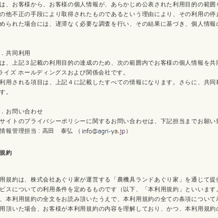
は、お客様から、お客様の個人情報が、あらかじめ公表された利用目的の範囲
の他不正の手段により取得されたものであるという理由により、その利用の停
められた場合には、遅滞なく必要な調査を行い、その結果に基づき、個人情報
．共同利用
は、上記３記載の利用目的の達成のため、次の範囲内でお客様の個人情報を共
ライズ ホールディングスおよび関係会社です。
利用される項目は、上記４に記載したすべての情報になります。さらに、共同
す。
．お問い合わせ
サイトのプライバシーポリシーに関するお問い合わせは、下記担当までお願い
情報管理担当 : 高田 泰弘 （
）
規約
用規約は、株式会社あぐり家が運営する「農機具ランドあぐり家」を通じて提
ビスについての利用条件を定めるものです（以下、「本利用規約」といいます
、本利用規約の全文をお読み頂いたうえで、本利用規約の全ての条項について
用頂いた場合、お客様が本利用規約の内容を理解しており、かつ、本利用規約