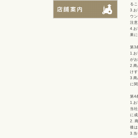
るこ
3.
ウン
注意
4.
果に
第3
1.
がお
2.
けす
3.
に関
第4
1.
当社
に成
2.
後は
3.