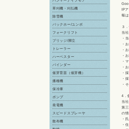
ハンマーナイフモア
Goo
草刈機・刈払機
IP
報は
除雪機
バックホー/ユンボ
３．
フォークリフト
当社
・当
ブリッジ/脚立
・お
トレーラー
・お
・お
ハーベスター
・マ
バインダー
・お
催芽育苗（催芽機）
・採
・採
播種機
・そ
保冷庫
4．
ポンプ
当社
発電機
第三
スピードスプレーヤ
の情
・氏
散布機
・住