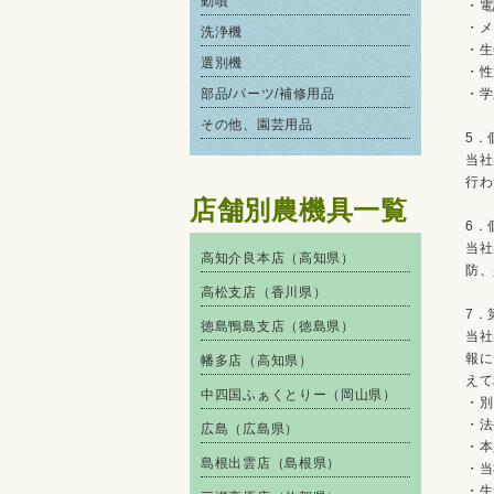
動噴
・電
・メ
洗浄機
・生
選別機
・性
部品/パーツ/補修用品
・学
その他、園芸用品
5．
当社
行わ
店舗別農機具一覧
6．
当社
高知介良本店（高知県）
防、
高松支店（香川県）
7．
徳島鴨島支店（徳島県）
当社
報に
幡多店（高知県）
えて
中四国ふぁくとりー（岡山県）
・別
・法
広島（広島県）
・本
島根出雲店（島根県）
・当
・生