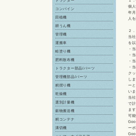
トラクター
１．
個人
コンバイン
年月
田植機
人を
耕うん機
２．
管理機
当社
運搬車
を以
・当
畦塗り機
・当
肥料散布機
・当
・当
トラクター部品/パーツ
クッ
管理機部品/パーツ
しま
籾摺り機
ーと
いま
乾燥機
当社
選別計量機
で計
ます
穀物搬送機
可能
籾コンテナ
Go
溝切機
ーポ
Goo