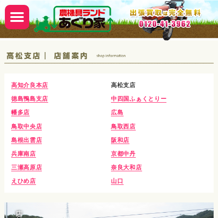
高知介良本店
高松支店
徳島鴨島支店
中四国ふぁくとりー
幡多店
広島
鳥取中央店
鳥取西店
島根出雲店
阪和店
兵庫南店
京都中丹
三瀬高原店
奈良大和店
えひめ店
山口