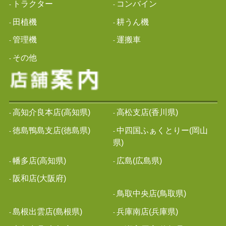
トラクター
コンバイン
-
-
田植機
耕うん機
-
-
管理機
運搬車
-
-
その他
-
高知介良本店(高知県)
高松支店(香川県)
-
-
徳島鴨島支店(徳島県)
中四国ふぁくとりー(岡山
-
-
県)
幡多店(高知県)
広島(広島県)
-
-
阪和店(大阪府)
-
鳥取中央店(鳥取県)
-
島根出雲店(島根県)
兵庫南店(兵庫県)
-
-