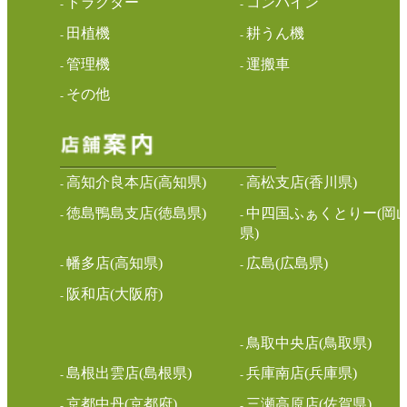
トラクター
コンバイン
-
-
田植機
耕うん機
-
-
管理機
運搬車
-
-
その他
-
高知介良本店(高知県)
高松支店(香川県)
-
-
徳島鴨島支店(徳島県)
中四国ふぁくとりー(岡
-
-
県)
幡多店(高知県)
広島(広島県)
-
-
阪和店(大阪府)
-
鳥取中央店(鳥取県)
-
島根出雲店(島根県)
兵庫南店(兵庫県)
-
-
京都中丹(京都府)
三瀬高原店(佐賀県)
-
-