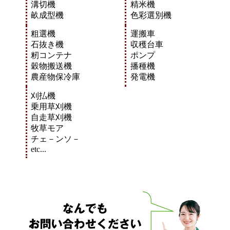
溝切機
精米機
畝成型機
色彩選別機
粗選機
運搬車
石抜き機
収穫台車
籾コンテナ
ポンプ
穀物搬送機
播種機
農産物保冷庫
発電機
刈払機
乗用草刈機
自走草刈機
牧草モア
チェ－ンソ－
etc...