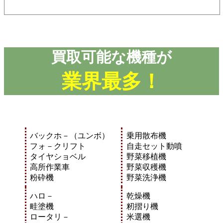
買取可能な機種が
業界最多！
バックホ－（ユンボ）
乗用散布機
フォ－クリフト
自走セット動噴
タイヤショベル
野菜移植機
高所作業車
野菜収穫機
粉砕機
野菜洗浄機
ハロ－
乾燥機
畦塗機
籾摺り機
ロータリ－
米選機