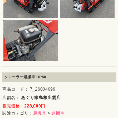
クローラー運搬車 BP50
商品コード： 7_26004099
店舗名：
あぐり家島根出雲店
販売価格：
228,000
円
関連カテゴリ：
農機具
>
運搬車