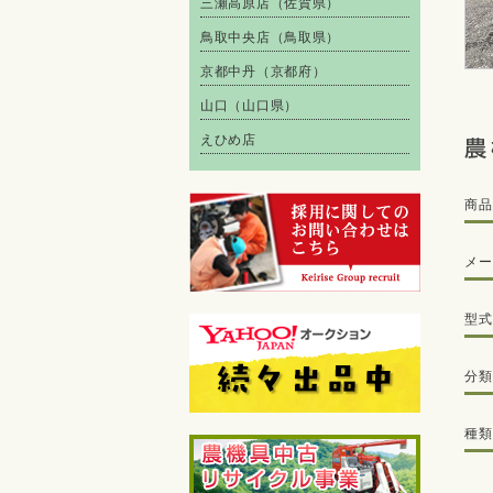
三瀬高原店（佐賀県）
鳥取中央店（鳥取県）
京都中丹（京都府）
山口（山口県）
えひめ店
商品
メー
型式
分類
種類