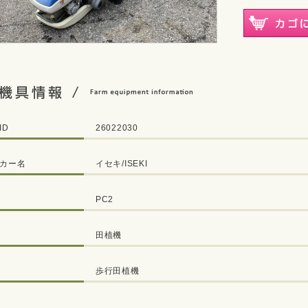
ID
26022030
カー名
イセキ/ISEKI
PC2
田植機
歩行田植機