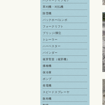
ハンマーナイフモア
草刈機・刈払機
除雪機
バックホー/ユンボ
フォークリフト
ブリッジ/脚立
トレーラー
ハーベスター
バインダー
催芽育苗（催芽機）
播種機
保冷庫
ポンプ
発電機
スピードスプレーヤ
散布機