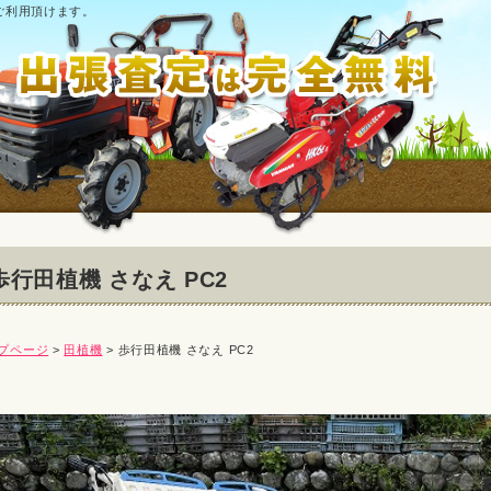
ご利用頂けます。
歩行田植機 さなえ PC2
プページ
>
田植機
> 歩行田植機 さなえ PC2