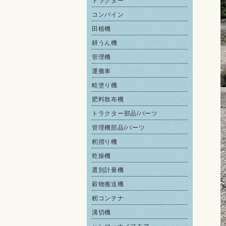
トラクター
コンバイン
田植機
耕うん機
管理機
運搬車
畦塗り機
肥料散布機
トラクター部品/パーツ
管理機部品/パーツ
籾摺り機
乾燥機
選別計量機
穀物搬送機
籾コンテナ
溝切機