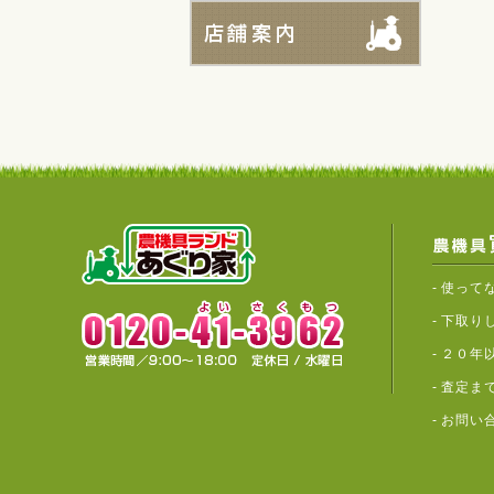
-
使って
-
下取り
-
２０年
-
査定ま
-
お問い