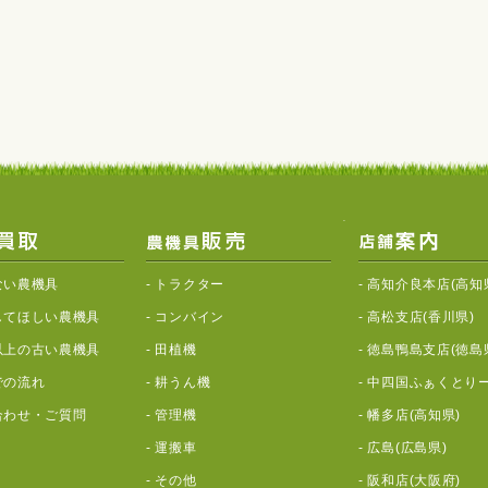
ない農機具
-
トラクター
-
高知介良本店(高知
してほしい農機具
-
コンバイン
-
高松支店(香川県)
以上の古い農機具
-
田植機
-
徳島鴨島支店(徳島
での流れ
-
耕うん機
-
中四国ふぁくとりー
合わせ・ご質問
-
管理機
-
幡多店(高知県)
-
運搬車
-
広島(広島県)
-
その他
-
阪和店(大阪府)