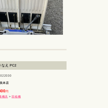
なえ PC2
022030
良本店
800
円
農機具
>
田植機