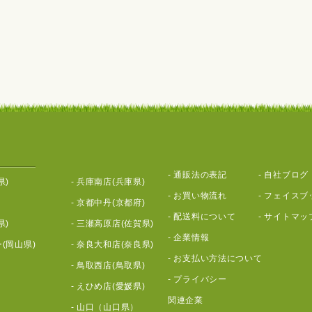
-
通販法の表記
-
自社ブログ
県)
-
兵庫南店(兵庫県)
-
お買い物流れ
-
フェイスブ
-
京都中丹(京都府)
-
配送料について
-
サイトマッ
県)
-
三瀬高原店(佐賀県)
-
企業情報
(岡山県)
-
奈良大和店(奈良県)
-
お支払い方法について
-
鳥取西店(鳥取県)
-
プライバシー
-
えひめ店(愛媛県)
関連企業
-
山口（山口県）