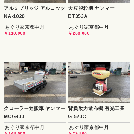
アルミブリッジ アルコック
大豆脱粒機 ヤンマー
NA-1020
BT353A
あぐり家京都中丹
あぐり家京都中丹
￥110,000
￥268,000
クローラー運搬車 ヤンマー
背負動力散布機 有光工業
MCG900
G-520C
あぐり家京都中丹
あぐり家京都中丹
￥148,000
￥29,800