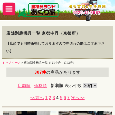
店舗別農機具一覧 京都中丹（京都府）
【店頭でも同時販売しておりますので売切れの際はご了承下さ
い】
トップページ
> 店舗別農機具一覧 京都中丹（京都府）
307件
の商品があります
店舗順
価格順
新着順
表示件数
<<前へ
1
2
3
4
5
6
7
次へ>>