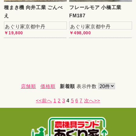
種まき機 向井工業 ごんべ
フレールモア 小橋工業
え
FM187
あぐり家京都中丹
あぐり家京都中丹
￥19,800
￥498,000
店舗順
価格順
新着順
表示件数
<<前へ
1
2
3
4
5
6
7
次へ>>