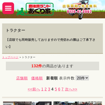
トラクター
【店頭でも同時販売しておりますので売切れの際はご了承下さ
い】
トップページ
> トラクター
132件
の商品があります
店舗順
価格順
新着順
表示件数
<<前へ
1
2
3
4
5
6
7
次へ>>