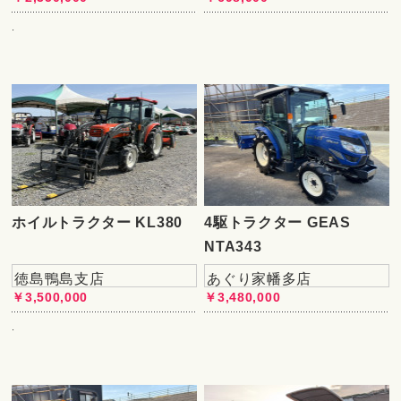
.
ホイルトラクター KL380
4駆トラクター GEAS
NTA343
徳島鴨島支店
あぐり家幡多店
￥3,500,000
￥3,480,000
.