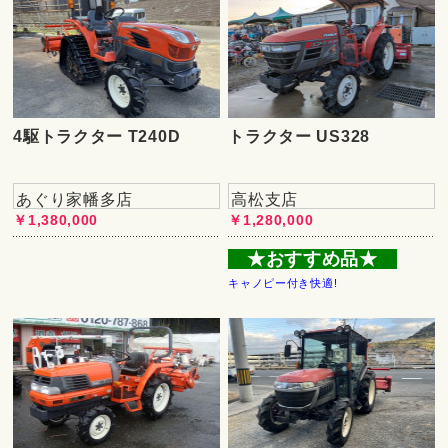
4駆トラクター T240D
トラクター US328
あぐり家幡多店
高松支店
￥1,380,000
￥1,280,000
★おすすめ品★
キャノピー付き快適!