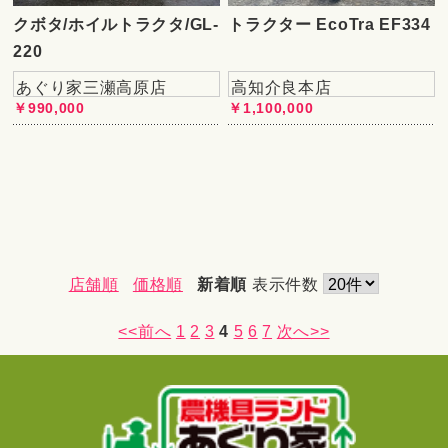
クボタ/ホイルトラクタ/GL-
トラクター EcoTra EF334
220
あぐり家三瀬高原店
高知介良本店
￥990,000
￥1,100,000
店舗順
価格順
新着順
表示件数
<<前へ
1
2
3
4
5
6
7
次へ>>