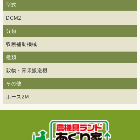
型式
DCM2
分類
収穫補助機械
種類
穀物・青果搬送機
その他
ホース2M