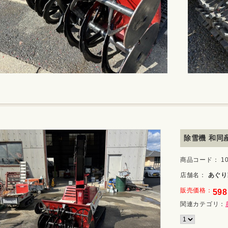
除雪機 和同産
商品コード： 10_
店舗名：
あぐり
販売価格：
598
関連カテゴリ：