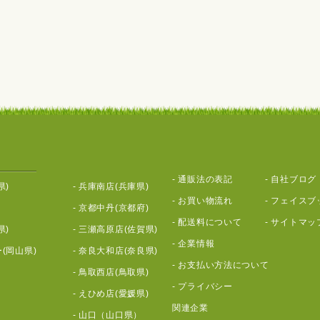
-
通販法の表記
-
自社ブログ
県)
-
兵庫南店(兵庫県)
-
お買い物流れ
-
フェイスブ
-
京都中丹(京都府)
-
配送料について
-
サイトマッ
県)
-
三瀬高原店(佐賀県)
-
企業情報
(岡山県)
-
奈良大和店(奈良県)
-
お支払い方法について
-
鳥取西店(鳥取県)
-
プライバシー
-
えひめ店(愛媛県)
関連企業
-
山口（山口県）