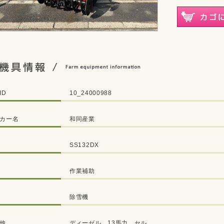
ID
10_24000988
カー名
和同産業
SS132DX
作業補助
除雪機
他
ディーゼル、13馬力、セル