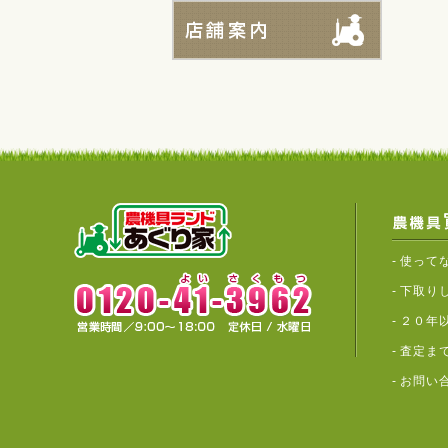
-
使って
-
下取り
-
２０年
-
査定ま
-
お問い