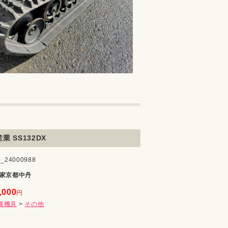
業 SS132DX
24000988
家京都中丹
,000
円
農機具
>
その他