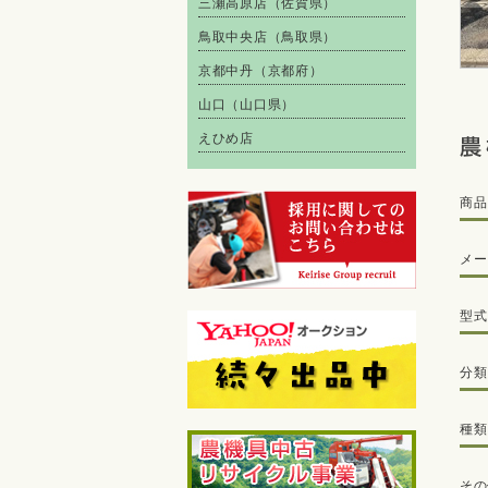
三瀬高原店（佐賀県）
鳥取中央店（鳥取県）
京都中丹（京都府）
山口（山口県）
えひめ店
商品
メー
型式
分類
種類
その