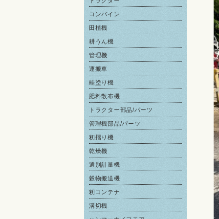
トラクター
コンバイン
田植機
耕うん機
管理機
運搬車
畦塗り機
肥料散布機
トラクター部品/パーツ
管理機部品/パーツ
籾摺り機
乾燥機
選別計量機
穀物搬送機
籾コンテナ
溝切機