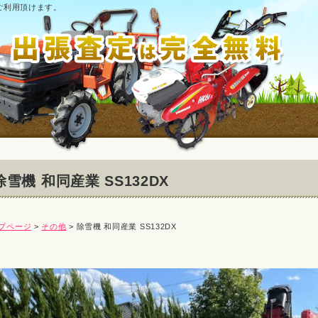
ご利用頂けます。
除雪機 和同産業 SS132DX
プページ
>
その他
> 除雪機 和同産業 SS132DX