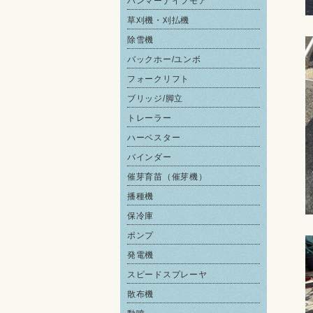
ハンマーナイフモア
草刈機・刈払機
除雪機
バックホー/ユンボ
フォークリフト
ブリッジ/脚立
トレーラー
ハーベスター
バインダー
催芽育苗（催芽機）
播種機
保冷庫
ポンプ
発電機
スピードスプレーヤ
散布機