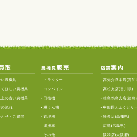
ない農機具
-
トラクター
-
高知介良本店(高知
してほしい農機具
-
コンバイン
-
高松支店(香川県)
以上の古い農機具
-
田植機
-
徳島鴨島支店(徳島
での流れ
-
耕うん機
-
中四国ふぁくとりー
合わせ・ご質問
-
管理機
-
幡多店(高知県)
-
運搬車
-
広島(広島県)
-
その他
-
阪和店(大阪府)