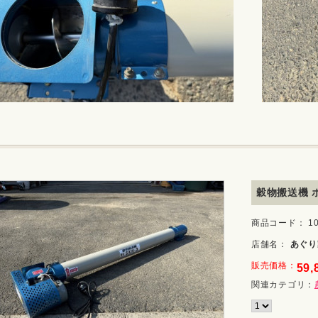
穀物搬送機 ホ
商品コード： 10_
店舗名：
あぐり
販売価格：
59,
関連カテゴリ：