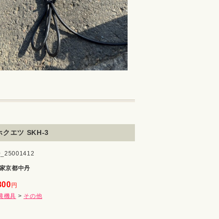
クエツ SKH-3
25001412
家京都中丹
800
円
農機具
>
その他