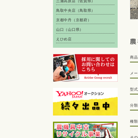
三瀬高原店（佐賀県）
鳥取中央店（鳥取県）
京都中丹（京都府）
山口（山口県）
えひめ店
商品
メー
型式
分類
種類
その