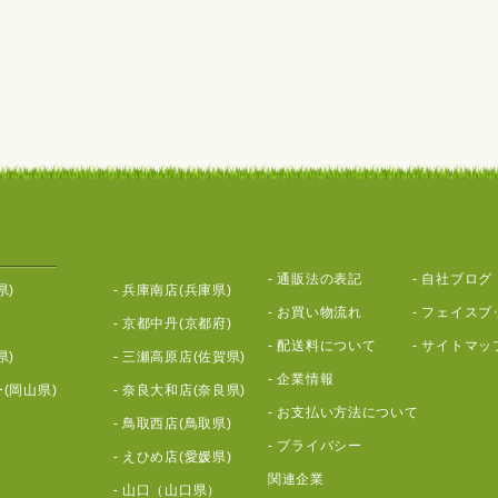
-
通販法の表記
-
自社ブログ
県)
-
兵庫南店(兵庫県)
-
お買い物流れ
-
フェイスブ
-
京都中丹(京都府)
-
配送料について
-
サイトマッ
県)
-
三瀬高原店(佐賀県)
-
企業情報
(岡山県)
-
奈良大和店(奈良県)
-
お支払い方法について
-
鳥取西店(鳥取県)
-
プライバシー
-
えひめ店(愛媛県)
関連企業
-
山口（山口県）