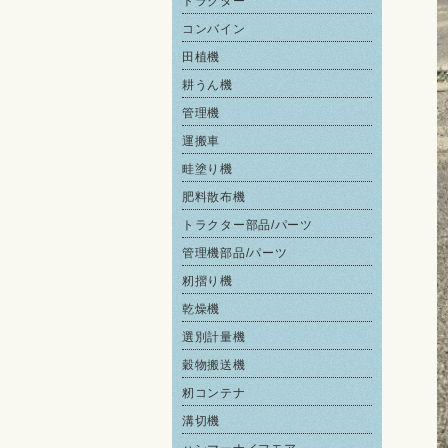
トラクター
コンバイン
田植機
耕うん機
管理機
運搬車
畦塗り機
肥料散布機
トラクター部品/パーツ
管理機部品/パーツ
籾摺り機
乾燥機
選別計量機
穀物搬送機
籾コンテナ
溝切機