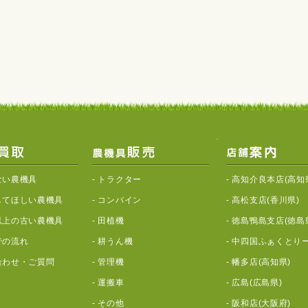
ない農機具
-
トラクター
-
高知介良本店(高知
してほしい農機具
-
コンバイン
-
高松支店(香川県)
以上の古い農機具
-
田植機
-
徳島鴨島支店(徳島
での流れ
-
耕うん機
-
中四国ふぁくとりー
合わせ・ご質問
-
管理機
-
幡多店(高知県)
-
運搬車
-
広島(広島県)
-
その他
-
阪和店(大阪府)