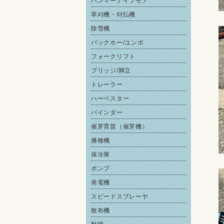
ハンマーナイフモア
草刈機・刈払機
除雪機
バックホー/ユンボ
フォークリフト
ブリッジ/脚立
トレーラー
ハーベスター
バインダー
催芽育苗（催芽機）
播種機
保冷庫
ポンプ
発電機
スピードスプレーヤ
散布機