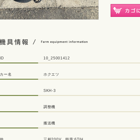
ID
10_25001412
カー名
ホクエツ
SKH-3
調整機
搬送機
他
三相200V、能率:6T/H