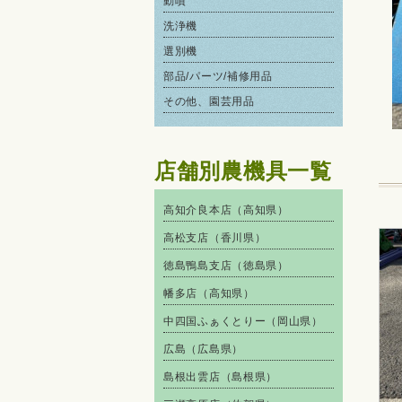
動噴
洗浄機
選別機
部品/パーツ/補修用品
その他、園芸用品
店舗別農機具一覧
高知介良本店（高知県）
高松支店（香川県）
徳島鴨島支店（徳島県）
幡多店（高知県）
中四国ふぁくとりー（岡山県）
広島（広島県）
島根出雲店（島根県）