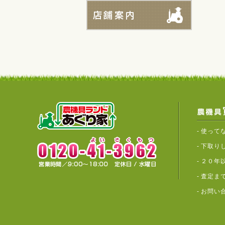
-
使って
-
下取り
-
２０年
-
査定ま
-
お問い