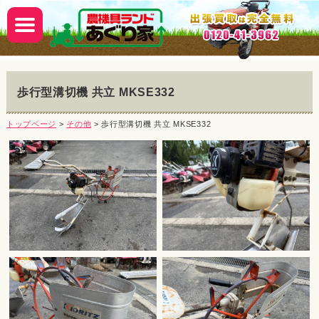
歩行型溝切機 共立 MKSE332
トップページ
>
その他
> 歩行型溝切機 共立 MKSE332