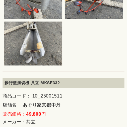
歩行型溝切機 共立 MKSE332
商品コード： 10_25001511
店舗名：
あぐり家京都中丹
販売価格：
49,800
円
メーカー：
共立