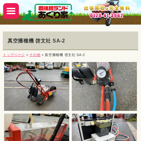
真空播種機 啓文社 SA-2
トップページ
>
その他
> 真空播種機 啓文社 SA-2