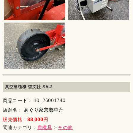
真空播種機 啓文社 SA-2
商品コード： 10_26001740
店舗名：
あぐり家京都中丹
販売価格：
88,000
円
関連カテゴリ：
農機具
>
その他