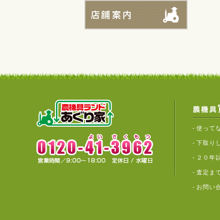
-
使って
-
下取り
-
２０年
-
査定ま
-
お問い