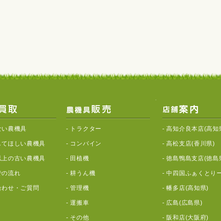
ない農機具
-
トラクター
-
高知介良本店(高知
してほしい農機具
-
コンバイン
-
高松支店(香川県)
以上の古い農機具
-
田植機
-
徳島鴨島支店(徳島
での流れ
-
耕うん機
-
中四国ふぁくとりー
合わせ・ご質問
-
管理機
-
幡多店(高知県)
-
運搬車
-
広島(広島県)
-
その他
-
阪和店(大阪府)