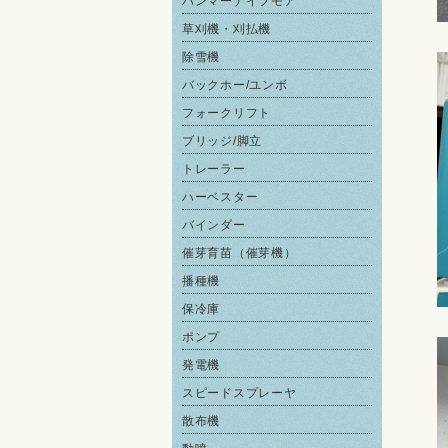
ハンマーナイフモア
草刈機・刈払機
除雪機
バックホー/ユンボ
フォークリフト
ブリッジ/脚立
トレーラー
ハーベスター
バインダー
催芽育苗（催芽機）
播種機
保冷庫
ポンプ
発電機
スピードスプレーヤ
散布機