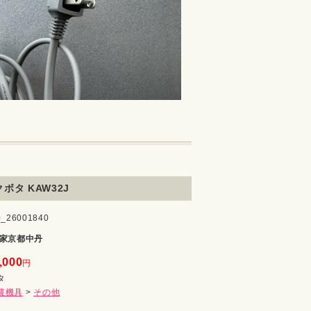
ボタ KAW32J
26001840
家京都中丹
,000
円
タ
農機具
>
その他