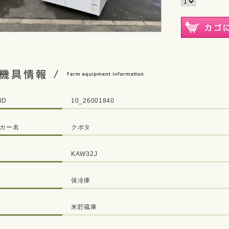
ID
10_26001840
カー名
クボタ
KAW32J
保冷庫
米貯蔵庫