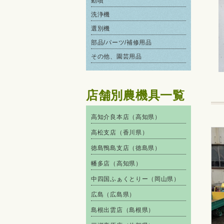
動噴
洗浄機
選別機
部品/パーツ/補修用品
その他、園芸用品
店舗別農機具一覧
高知介良本店（高知県）
高松支店（香川県）
徳島鴨島支店（徳島県）
幡多店（高知県）
中四国ふぁくとりー（岡山県）
広島（広島県）
島根出雲店（島根県）