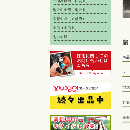
三瀬高原店（佐賀県）
鳥取中央店（鳥取県）
京都中丹（京都府）
山口（山口県）
えひめ店
商品
メー
型式
分類
種類