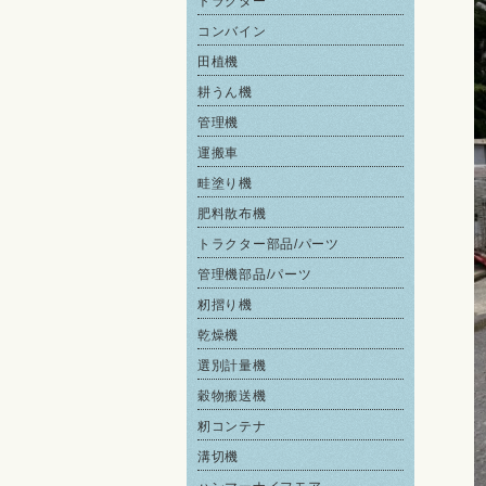
トラクター
コンバイン
田植機
耕うん機
管理機
運搬車
畦塗り機
肥料散布機
トラクター部品/パーツ
管理機部品/パーツ
籾摺り機
乾燥機
選別計量機
穀物搬送機
籾コンテナ
溝切機