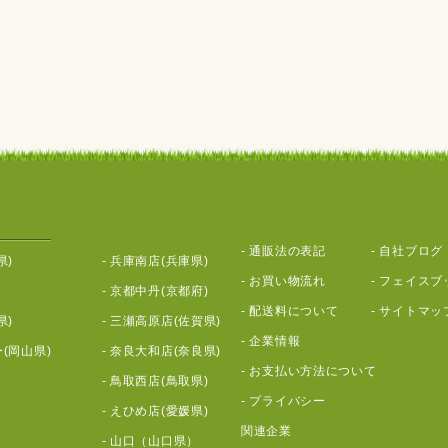
-
通販法の表記
-
自社ブログ
県)
-
兵庫南店(兵庫県)
-
お買い物流れ
-
フェイスブ
-
京都中丹(京都府)
-
配送料について
-
サイトマッ
県)
-
三瀬高原店(佐賀県)
-
企業情報
(岡山県)
-
奈良大和店(奈良県)
-
お支払い方法について
-
鳥取西店(鳥取県)
-
プライバシー
-
えひめ店(愛媛県)
関連企業
-
山口（山口県）