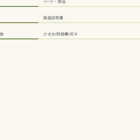
パ−ツ・部品
取扱説明書
他
クボタ/田植機/JC4