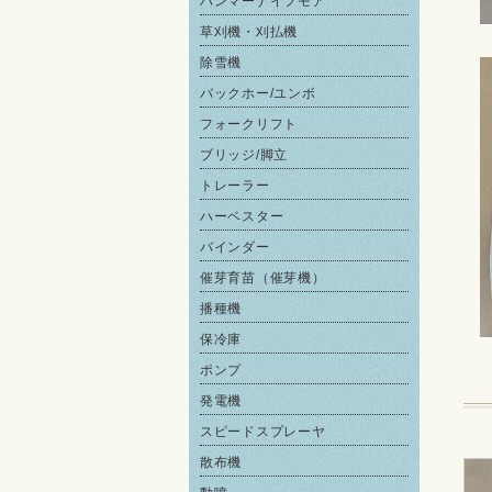
ハンマーナイフモア
草刈機・刈払機
除雪機
バックホー/ユンボ
フォークリフト
ブリッジ/脚立
トレーラー
ハーベスター
バインダー
催芽育苗（催芽機）
播種機
保冷庫
ポンプ
発電機
スピードスプレーヤ
散布機