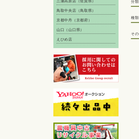
三瀬高原店（佐賀県）
分類
鳥取中央店（鳥取県）
種類
京都中丹（京都府）
山口（山口県）
その
えひめ店