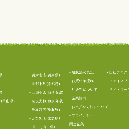
-
通販法の表記
-
自社ブログ
県)
-
兵庫南店(兵庫県)
-
お買い物流れ
-
フェイスブ
-
京都中丹(京都府)
-
配送料について
-
サイトマッ
県)
-
三瀬高原店(佐賀県)
-
企業情報
(岡山県)
-
奈良大和店(奈良県)
-
お支払い方法について
-
鳥取西店(鳥取県)
-
プライバシー
-
えひめ店(愛媛県)
関連企業
-
山口（山口県）