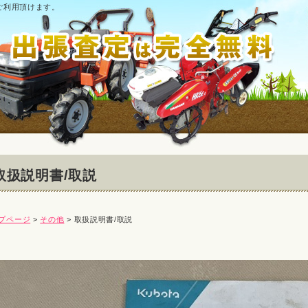
ご利用頂けます。
取扱説明書/取説
プページ
>
その他
> 取扱説明書/取説