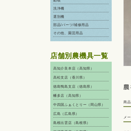
動噴
洗浄機
選別機
部品/パーツ/補修用品
その他、園芸用品
店舗別農機具一覧
高知介良本店（高知県）
高松支店（香川県）
徳島鴨島支店（徳島県）
幡多店（高知県）
商品
中四国ふぁくとりー（岡山県）
広島（広島県）
メー
島根出雲店（島根県）