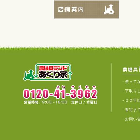
-
使って
-
下取り
-
２０年
-
査定ま
-
お問い