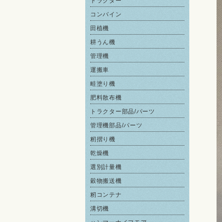
トラクター
コンバイン
田植機
耕うん機
管理機
運搬車
畦塗り機
肥料散布機
トラクター部品/パーツ
管理機部品/パーツ
籾摺り機
乾燥機
選別計量機
穀物搬送機
籾コンテナ
溝切機