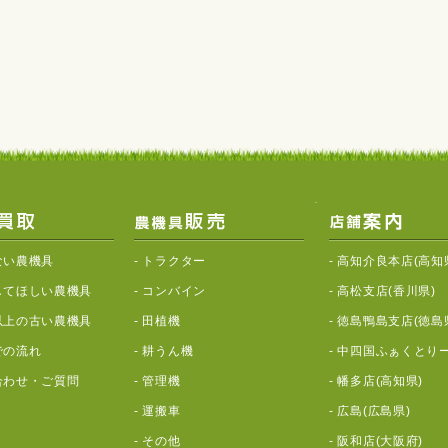
ない農機具
-
トラクター
-
高知介良本店(高知
してほしい農機具
-
コンバイン
-
高松支店(香川県)
以上の古い農機具
-
田植機
-
徳島鴨島支店(徳島
での流れ
-
耕うん機
-
中四国ふぁくとりー
合わせ・ご質問
-
管理機
-
幡多店(高知県)
-
運搬車
-
広島(広島県)
-
その他
-
阪和店(大阪府)