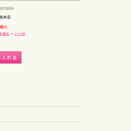
021834
良本店
00
円
農機具
>
その他