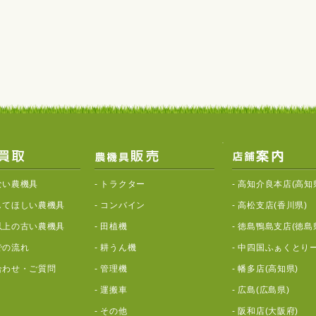
ない農機具
-
トラクター
-
高知介良本店(高知
してほしい農機具
-
コンバイン
-
高松支店(香川県)
以上の古い農機具
-
田植機
-
徳島鴨島支店(徳島
での流れ
-
耕うん機
-
中四国ふぁくとりー
合わせ・ご質問
-
管理機
-
幡多店(高知県)
-
運搬車
-
広島(広島県)
-
その他
-
阪和店(大阪府)