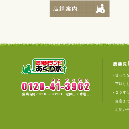
-
使って
-
下取り
-
２０年
-
査定ま
-
お問い