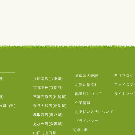
-
通販法の表記
-
自社ブログ
県)
-
兵庫南店(兵庫県)
-
お買い物流れ
-
フェイスブ
-
京都中丹(京都府)
-
配送料について
-
サイトマッ
県)
-
三瀬高原店(佐賀県)
-
企業情報
(岡山県)
-
奈良大和店(奈良県)
-
お支払い方法について
-
鳥取西店(鳥取県)
-
プライバシー
-
えひめ店(愛媛県)
関連企業
-
山口（山口県）