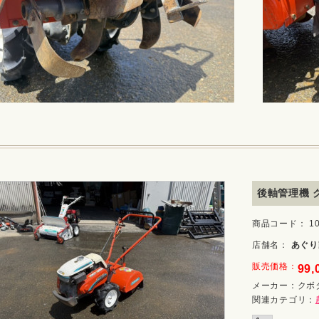
後軸管理機 ク
商品コード： 10_
店舗名：
あぐり
販売価格：
99,
メーカー：
クボ
関連カテゴリ：