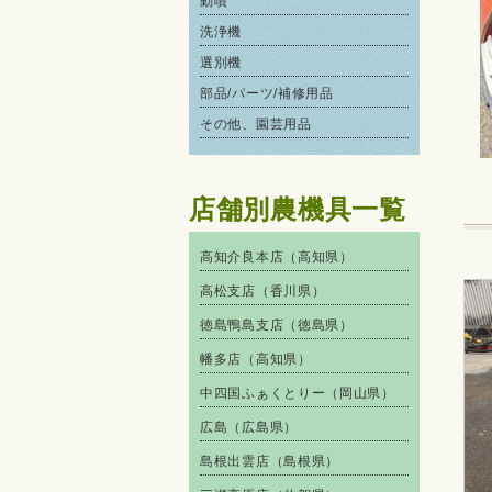
動噴
洗浄機
選別機
部品/パーツ/補修用品
その他、園芸用品
店舗別農機具一覧
高知介良本店（高知県）
高松支店（香川県）
徳島鴨島支店（徳島県）
幡多店（高知県）
中四国ふぁくとりー（岡山県）
広島（広島県）
島根出雲店（島根県）