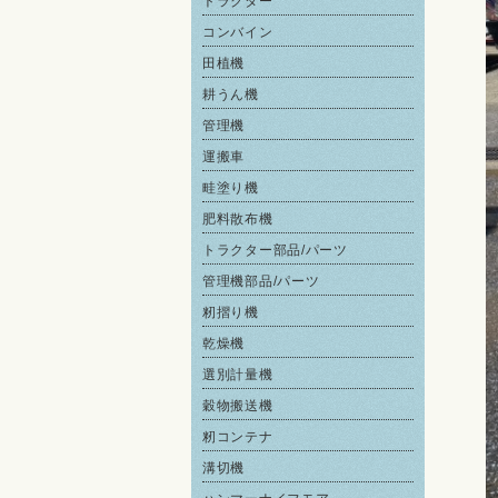
トラクター
コンバイン
田植機
耕うん機
管理機
運搬車
畦塗り機
肥料散布機
トラクター部品/パーツ
管理機部品/パーツ
籾摺り機
乾燥機
選別計量機
穀物搬送機
籾コンテナ
溝切機