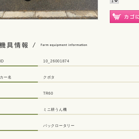
ID
10_26001874
カー名
クボタ
TR60
ミニ耕うん機
バックロータリー