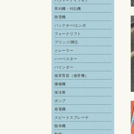
ハンマーナイフモア
草刈機・刈払機
除雪機
バックホー/ユンボ
フォークリフト
ブリッジ/脚立
トレーラー
ハーベスター
バインダー
催芽育苗（催芽機）
播種機
保冷庫
ポンプ
発電機
スピードスプレーヤ
散布機