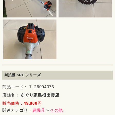
刈払機 SRE シリーズ
商品コード： 7_26004073
店舗名：
あぐり家島根出雲店
販売価格：
49,800
円
関連カテゴリ：
農機具
>
その他