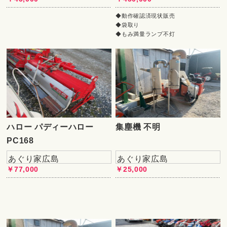
◆動作確認済現状販売
◆袋取り
◆もみ満量ランプ不灯
ハロー パディーハロー
集塵機 不明
PC168
あぐり家広島
あぐり家広島
￥77,000
￥25,000