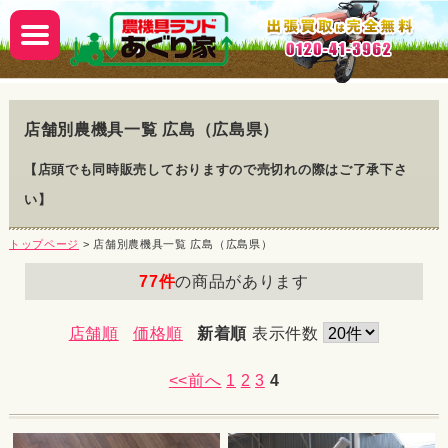
店舗別農機具一覧 広島（広島県）
【店頭でも同時販売しておりますので売切れの際はご了承下さ
い】
トップページ
> 店舗別農機具一覧 広島（広島県）
77件
の商品があります
店舗順
価格順
新着順
表示件数
<<前へ
1
2
3
4