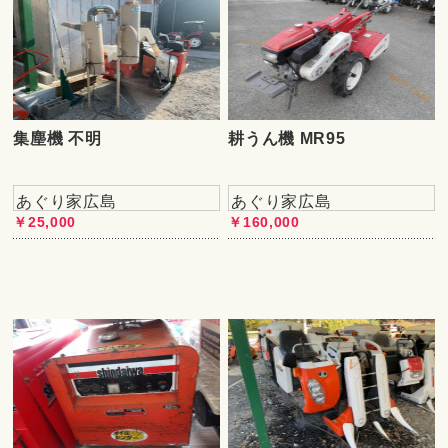
集塵機 不明
耕うん機 MR95
あぐり家広島
あぐり家広島
￥25,000
￥160,000