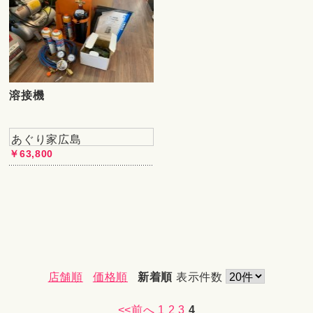
溶接機
あぐり家広島
￥63,800
店舗順
価格順
新着順
表示件数
<<前へ
1
2
3
4