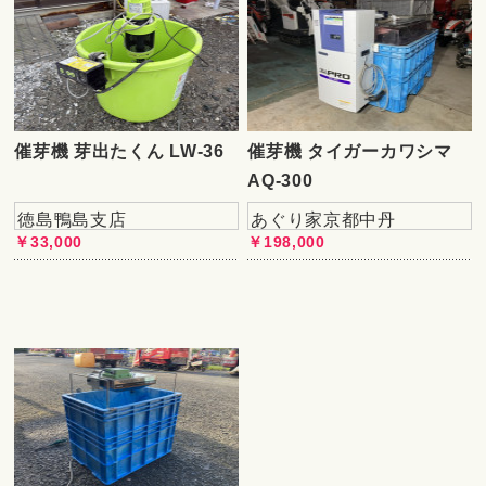
催芽機 芽出たくん LW-36
催芽機 タイガーカワシマ
AQ-300
徳島鴨島支店
あぐり家京都中丹
￥33,000
￥198,000