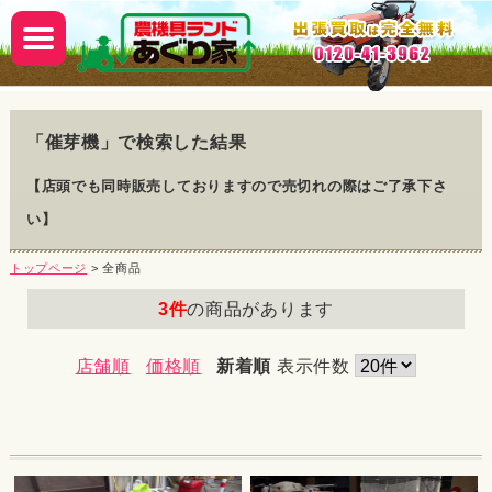
「
催芽機
」で検索した結果
【店頭でも同時販売しておりますので売切れの際はご了承下さ
い】
トップページ
> 全商品
3件
の商品があります
店舗順
価格順
新着順
表示件数