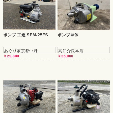
ポンプ 工進 SEM-25FS
ポンプ単体
あぐり家京都中丹
高知介良本店
￥29,800
￥25,000