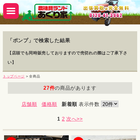
「
ポンプ
」で検索した結果
【店頭でも同時販売しておりますので売切れの際はご了承下さ
い】
トップページ
> 全商品
27件
の商品があります
店舗順
価格順
新着順
表示件数
1
2
次へ>>