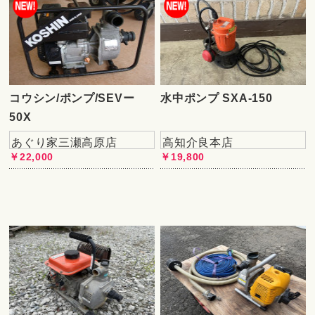
コウシン/ポンプ/SEVー
水中ポンプ SXA-150
50X
あぐり家三瀬高原店
高知介良本店
￥22,000
￥19,800