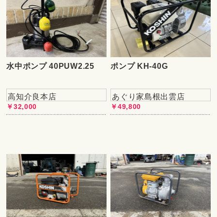
水中ポンプ 40PUW2.25
ポンプ KH-40G
高知介良本店
あぐり家島根出雲店
￥32,000
￥49,800